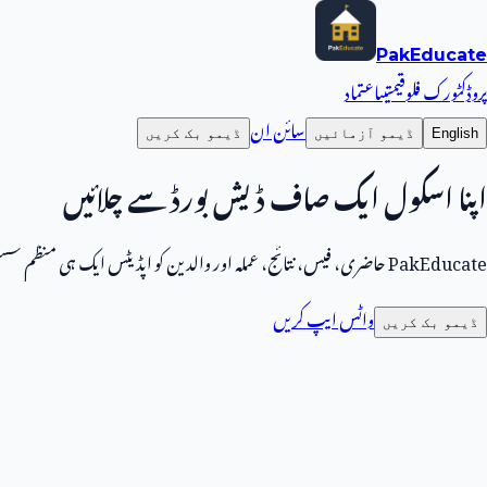
Pak
Educate
پروڈکٹ
ورک فلو
قیمتیں
اعتماد
سائن ان
English
ڈیمو آزمائیں
ڈیمو بک کریں
اپنا اسکول ایک صاف ڈیش بورڈ سے چلائیں
PakEducate حاضری، فیس، نتائج، عملہ اور والدین کو اپڈیٹس ایک ہی منظم سسٹم میں لاتا ہے۔
واٹس ایپ کریں
ڈیمو بک کریں