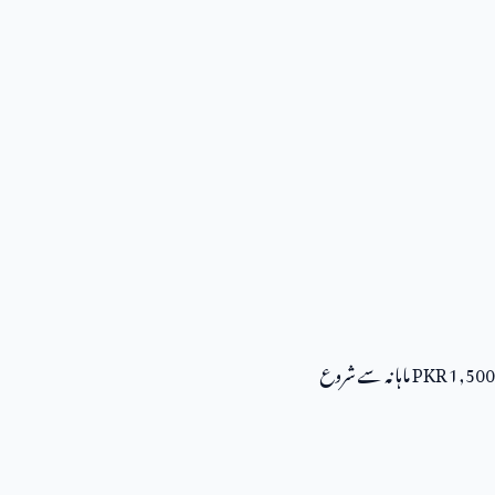
PKR 1,500 ماہانہ سے شروع