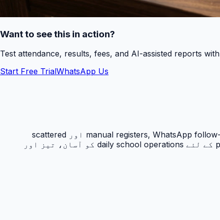
Want to see this in action?
Test attendance, results, fees, and AI-assisted reports wit
Start Free Trial
WhatsApp Us
حاضری ٹریکنگ PakEducate کا ایک اہم Urdu school management system feature ہے جو پاکستانی اسکولوں کو manual registers, WhatsApp follow-ups اور scattered
spreadsheets سے نکل کر ایک organized digital workflow دیتا ہے۔ یہ feature principals, admins, teachers اور parents کے لئے daily school operations کو آسان، تیز اور